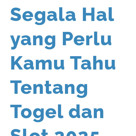
Segala Hal
yang Perlu
Kamu Tahu
Tentang
Togel dan
Slot 2025