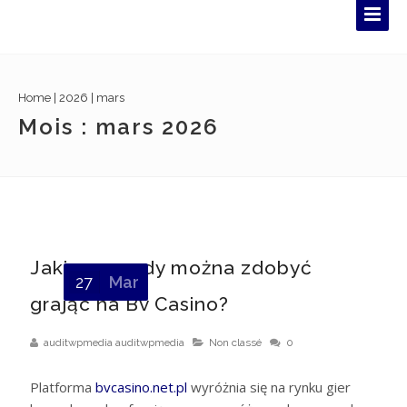
Home
|
2026
|
mars
Mois :
mars 2026
Jakie nagrody można zdobyć
27
Mar
grając na Bv Casino?
auditwpmedia auditwpmedia
Non classé
0
Platforma
bvcasino.net.pl
wyróżnia się na rynku gier