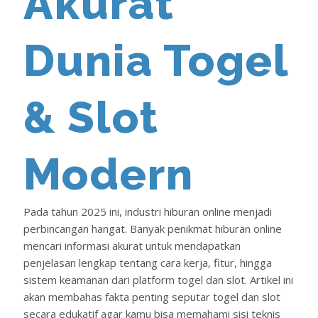
Akurat
Dunia Togel
& Slot
Modern
Pada tahun 2025 ini, industri hiburan online menjadi
perbincangan hangat. Banyak penikmat hiburan online
mencari informasi akurat untuk mendapatkan
penjelasan lengkap tentang cara kerja, fitur, hingga
sistem keamanan dari platform togel dan slot. Artikel ini
akan membahas fakta penting seputar togel dan slot
secara edukatif agar kamu bisa memahami sisi teknis