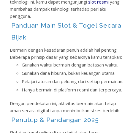
teknologi ini, kamu dapat mengunjungi
slot resmi
yang
membahas dampak teknologi terhadap perilaku
pengguna.
Panduan Main Slot & Togel Secara
Bijak
Bermain dengan kesadaran penuh adalah hal penting.
Beberapa prinsip dasar yang sebaiknya kamu terapkan:
Gunakan waktu bermain dengan batasan waktu.
Gunakan dana hiburan, bukan keuangan utama.
Pelajari aturan dan peluang dari setiap permainan.
Hanya bermain di platform resmi dan terpercaya.
Dengan pendekatan ini, aktivitas bermain akan tetap
aman secara digital tanpa menimbulkan stres berlebih.
Penutup & Pandangan 2025
Slot dan togel online di era digital akan terus