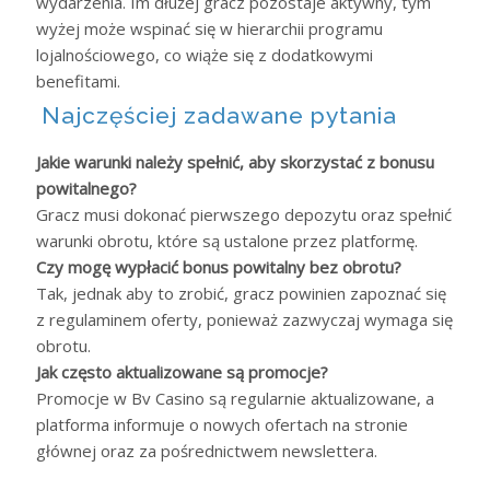
wydarzenia. Im dłużej gracz pozostaje aktywny, tym
wyżej może wspinać się w hierarchii programu
lojalnościowego, co wiąże się z dodatkowymi
benefitami.
Najczęściej zadawane pytania
Jakie warunki należy spełnić, aby skorzystać z bonusu
powitalnego?
Gracz musi dokonać pierwszego depozytu oraz spełnić
warunki obrotu, które są ustalone przez platformę.
Czy mogę wypłacić bonus powitalny bez obrotu?
Tak, jednak aby to zrobić, gracz powinien zapoznać się
z regulaminem oferty, ponieważ zazwyczaj wymaga się
obrotu.
Jak często aktualizowane są promocje?
Promocje w Bv Casino są regularnie aktualizowane, a
platforma informuje o nowych ofertach na stronie
głównej oraz za pośrednictwem newslettera.