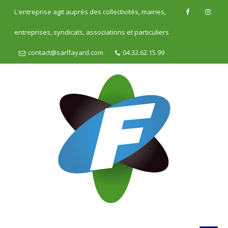
L'entreprise agit auprès des collectivités, mairies,
entreprises, syndicats, associations et particuliers
contact@sarlfayard.com
04.32.62.15.99