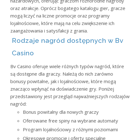
hazardowych, oferując graczom różnorodne nagrody
oraz atrakcje. Oprócz bogatego katalogu gier, gracze
mogą liczyć na liczne promocje oraz programy
lojalnościowe, które mają na celu zwiększenie ich
zaangażowania i satysfakcji z grania.
Rodzaje nagród dostępnych w Bv
Casino
Bv Casino oferuje wiele różnych typów nagród, które
są dostępne dla graczy. Należą do nich zarówno
bonusy powitalne, jak i lojalnościowe, które mogą
znacząco wpłynąć na doświadczenie gry. Poniżej
przedstawiony jest przegląd najważniejszych rodzajów
nagród:
Bonus powitalny dla nowych graczy
Oferowane free spiny na wybrane automaty
Program lojalnościowy z różnymi poziomami
Okresowe promocje i oferty specjalne