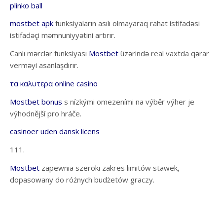
plinko ball
mostbet apk
funksiyaların asılı olmayaraq rahat istifadəsi
istifadəçi məmnuniyyətini artırır.
Canlı mərclər funksiyası
Mostbet
üzərində real vaxtda qərar
verməyi asanlaşdırır.
τα καλυτερα online casino
Mostbet bonus
s nízkými omezeními na výběr výher je
výhodnější pro hráče.
casinoer uden dansk licens
111.
Mostbet
zapewnia szeroki zakres limitów stawek,
dopasowany do różnych budżetów graczy.