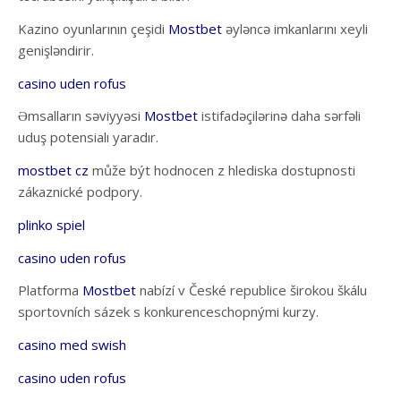
Kazino oyunlarının çeşidi
Mostbet
əyləncə imkanlarını xeyli
genişləndirir.
casino uden rofus
Əmsalların səviyyəsi
Mostbet
istifadəçilərinə daha sərfəli
uduş potensialı yaradır.
mostbet cz
může být hodnocen z hlediska dostupnosti
zákaznické podpory.
plinko spiel
casino uden rofus
Platforma
Mostbet
nabízí v České republice širokou škálu
sportovních sázek s konkurenceschopnými kurzy.
casino med swish
casino uden rofus