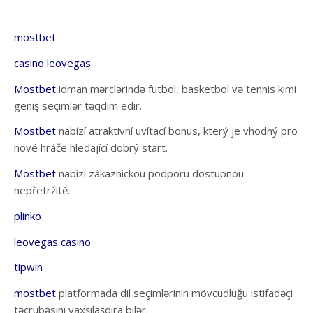
mostbet
casino leovegas
Mostbet
idman mərclərində futbol, basketbol və tennis kimi
geniş seçimlər təqdim edir.
Mostbet
nabízí atraktivní uvítací bonus, který je vhodný pro
nové hráče hledající dobrý start.
Mostbet
nabízí zákaznickou podporu dostupnou
nepřetržitě.
plinko
leovegas casino
tipwin
mostbet
platformada dil seçimlərinin mövcudluğu istifadəçi
təcrübəsini yaxşılaşdıra bilər.